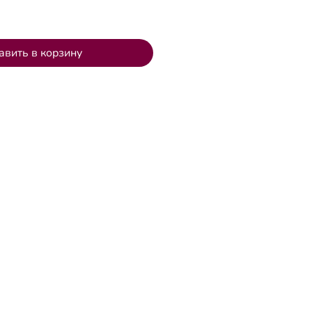
авить в корзину
а
й клиники