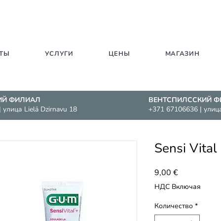
ТЫ
УСЛУГИ
ЦЕНЫ
МАГАЗИН
ИЙ ФИЛИАЛ
ВЕНТСПИЛССКИЙ Ф
| улица Lielā Dzirnavu
18
+371 67106636
| улиц
Sensi Vital
Цена
9,00 €
НДС Включая
Количество
*