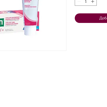
Доб
СКИЙ
ВЕНТСПИЛССКИЙ
Электронная почт
ФИЛИАЛ
стоматологическо
01
+371 67106636
irnavu 18
улица Lielā 16
info@klinikazinta.lv