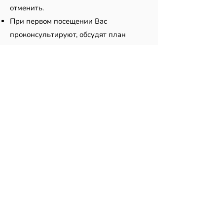
отменить.
При первом посещении Вас
проконсультируют, обсудят план
лечения и дадут необходимые
инструкции. Во время этого визита
зубы еще не будут отремонтированы,
но будет оценена пригодность
седации для Вашего ребенка.
Не стесняйтесь задавать любые
вопросы, которые могут у вас
возникнуть.
Седация не входит в список платных
государственных услуг. Консультация
и лечение зубов с применением
седативных препаратов - платная
услуга согласно прейскуранту
клиники.