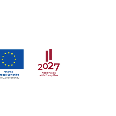
а
й клиники