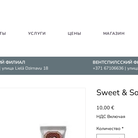
ТЫ
УСЛУГИ
ЦЕНЫ
МАГАЗИН
ИЙ ФИЛИАЛ
ВЕНТСПИЛССКИЙ Ф
| улица Lielā Dzirnavu
18
+371 67106636
| улиц
Sweet & So
Цена
10,00 €
НДС Включая
Количество
*