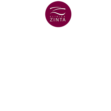
ВЕНТСПИЛС
ФИЛИАЛ
+371 29 456 7
улица Lielā Dz
Atbalsts procesu digitalizācijai 
SIA "Klīnika Zinta" 26.09.2024 nos
atbalsta saņemšanu pasākuma "Atbals
SIA “Klīnika Zinta” reģ.nr. 46102001
komercdarbības procesu uzlabošanā.
Atbalstāmā darbība: ražošanas un kval
Risinājums: jauna 3D intraorālā iekār
iekārta ar intraorālo kameru un prog