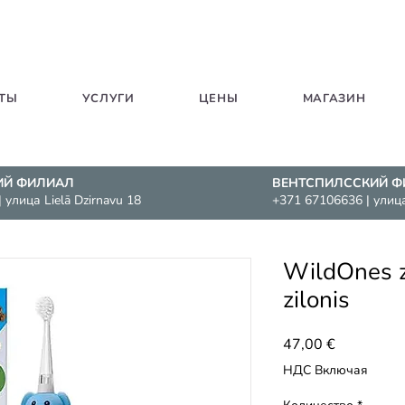
ТЫ
УСЛУГИ
ЦЕНЫ
МАГАЗИН
ИЙ ФИЛИАЛ
ВЕНТСПИЛССКИЙ Ф
| улица Lielā Dzirnavu
18
+371 67106636
| улиц
WildOnes z
zilonis
Цена
47,00 €
НДС Включая