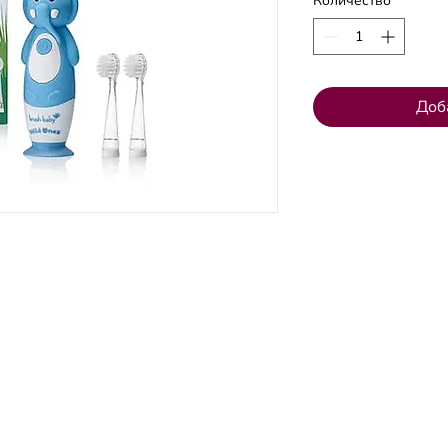
Количество
*
Доб
СКИЙ
ВЕНТСПИЛССКИЙ
Электронная почт
ФИЛИАЛ
стоматологическо
01
+371 67106636
irnavu 18
улица Lielā 16
info@klinikazinta.lv