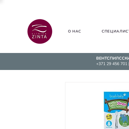
О НАС
СПЕЦИАЛИС
ВЕНТСПИЛССК
+371 29 456 701