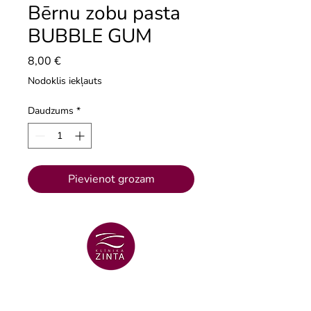
Bērnu zobu pasta
BUBBLE GUM
Cena
8,00 €
Nodoklis iekļauts
Daudzums
*
Pievienot grozam
VENTSPILS FILIĀLE
+371 29 456 701
Lielā Dzirnavu iela 18