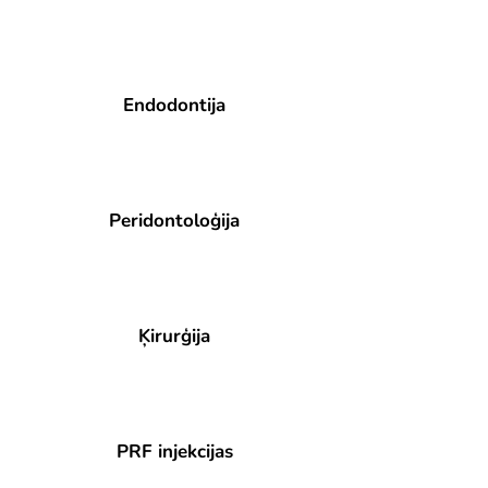
Endodontija
Peridontolo
ģija
Ķirurģija
PRF injekcijas