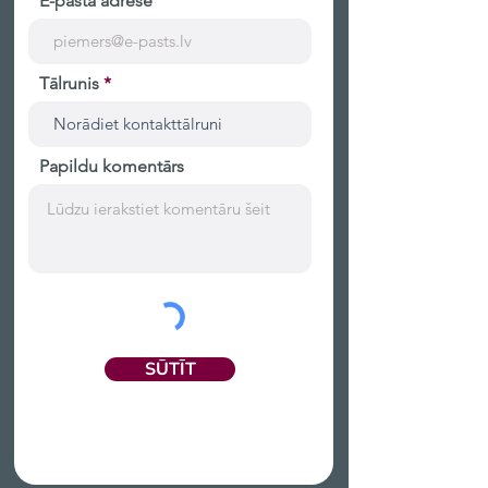
E-pasta adrese
Tālrunis
Papildu komentārs
SŪTĪT