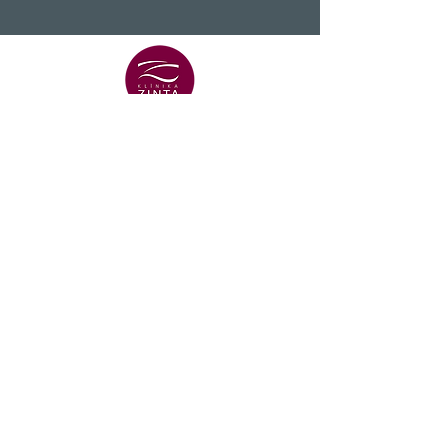
VENTSPILS FILIĀLE
+371 29 456 701
Lielā Dzirnavu iela 18
p
VENTSPILS FILIĀLE
+371 67106636
Lielā iela 16
Zobārstniecības klīnikas e-pasts
info@klinikazinta.lv
Atbalsts procesu digitalizācijai