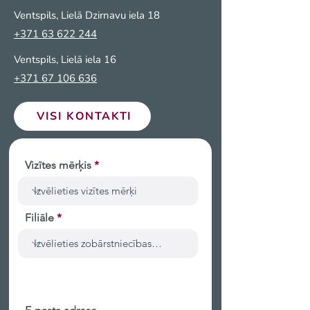
Ventspils, Lielā Dzirnavu iela 18
+371 63 622 244
Ventspils, Lielā iela 16
+371 67 106 636
VISI KONTAKTI
Vizītes mērķis
Filiāle