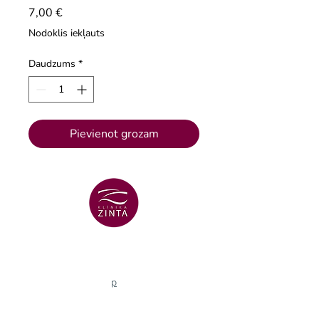
Cena
7,00 €
Nodoklis iekļauts
Daudzums
*
Pievienot grozam
VENTSPILS FILIĀLE
+371 29 456 701
Lielā Dzirnavu iela 18
p
VENTSPILS FILIĀLE
+371 67106636