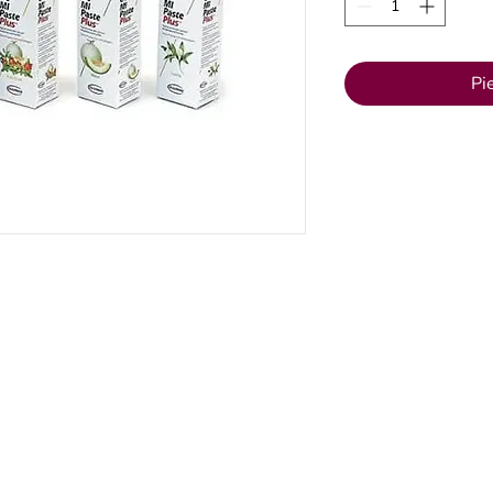
Pi
LIĀLE
VENTSPILS FILIĀLE
Zobārstniecības klī
01
+371 67106636
info@klinikazinta.lv
ela 18
Lielā iela 16