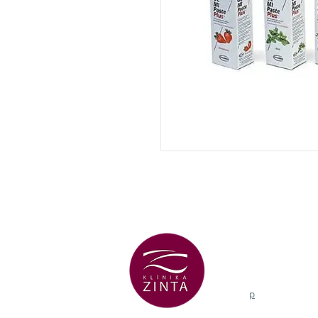
VENTSPILS FI
+371 29 456 7
Lielā Dzirnavu i
p