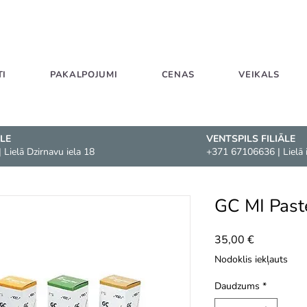
TI
PAKALPOJUMI
CENAS
VEIKALS
ĀLE
VENTSPILS FILIĀLE
 Lielā Dzirnavu iela 18
+371 67106636
| Lielā 
GC MI Past
Cena
35,00 €
Nodoklis iekļauts
Daudzums
*