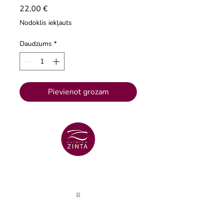
Cena
22,00 €
Nodoklis iekļauts
Daudzums
*
Pievienot grozam
VENTSPILS FILIĀLE
+371 29 456 701
Lielā Dzirnavu iela 18
p
VENTSPILS FILIĀLE
+371 67106636