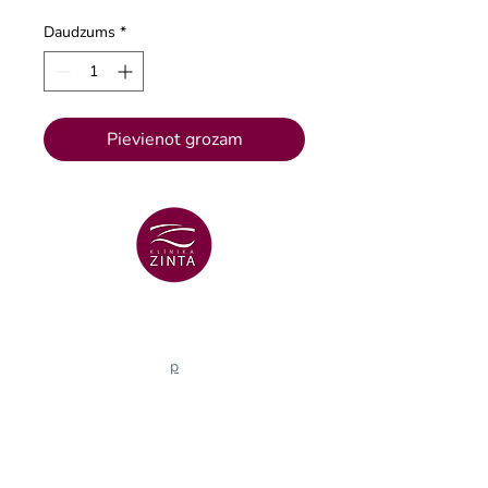
Daudzums
*
Pievienot grozam
VENTSPILS FILIĀLE
+371 29 456 701
Lielā Dzirnavu iela 18
p
VENTSPILS FILIĀLE
+371 67106636
Lielā iela 16