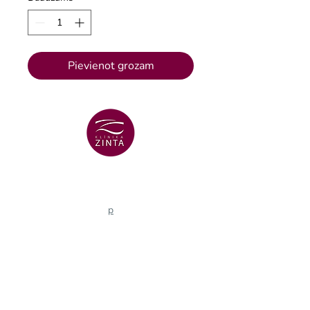
Pievienot grozam
VENTSPILS FILIĀLE
+371 29 456 701
Lielā Dzirnavu iela 18
p
VENTSPILS FILIĀLE
+371 67106636
Lielā iela 16
Zobārstniecības klīnikas e-pasts