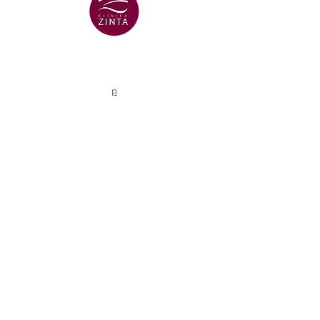
VENTSPILS FILIĀLE
+371 29 456 701
Lielā Dzirnavu iela 18
p
VENTSPILS FILIĀLE
+371 67106636
Lielā iela 16
Zobārstniecības klīnikas e-pasts
info@klinikazinta.lv
Atbalsts procesu digitalizācijai
komercdarbībā
SIA "Klīnika Zinta"
26.09.2024
noslēdza ar
LIAA līgumu Nr. 17.2-5-N-2024/1352 par