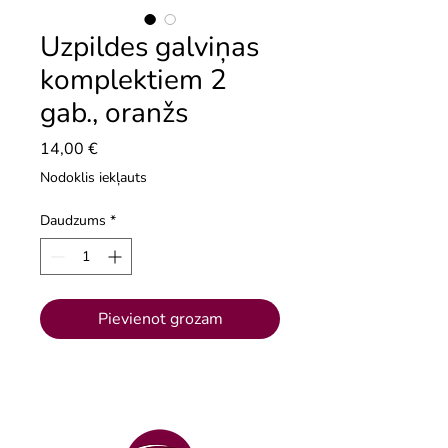
Uzpildes galviņas
komplektiem 2
gab., oranžs
Cena
14,00 €
Nodoklis iekļauts
Daudzums
*
Pievienot grozam