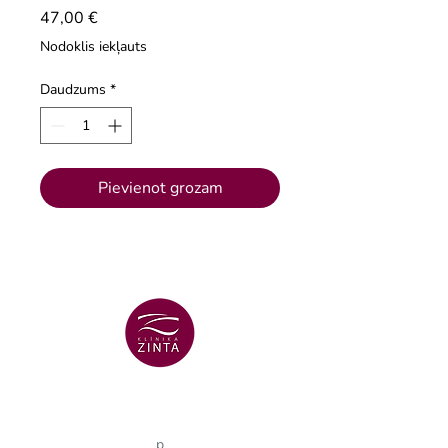
Cena
47,00 €
Nodoklis iekļauts
Daudzums
*
Pievienot grozam
VENTSPILS FILIĀLE
+371 29 456 701
Lielā Dzirnavu iela 18
p