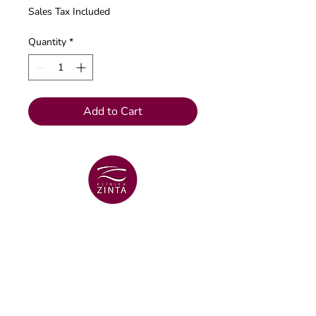
Sales Tax Included
Quantity
*
Add to Cart
VENTSPILS BRANCH
+371 29 456 701
Lielā Dzirnavu str. 18
VENTSPILS BRANCH
+371 67106636
Lielā str. 16