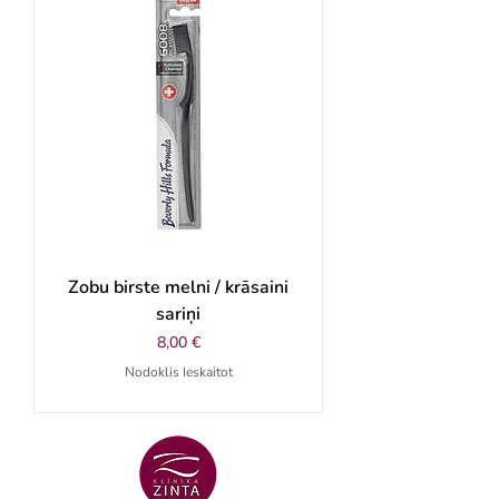
Zobu birste melni / krāsaini
sariņi
Cena
8,00 €
Nodoklis Ieskaitot